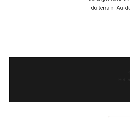
du terrain. Au-d
⚠
Héber