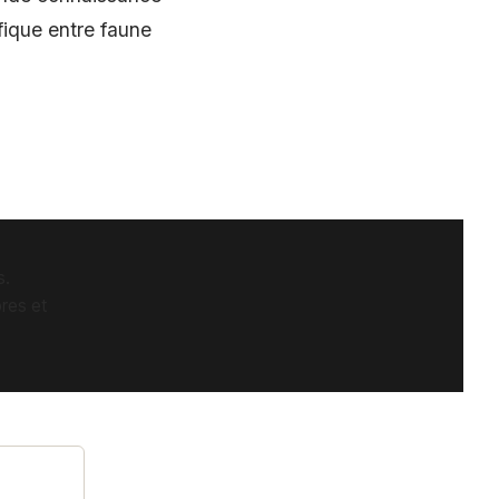
fique entre faune
s.
res et