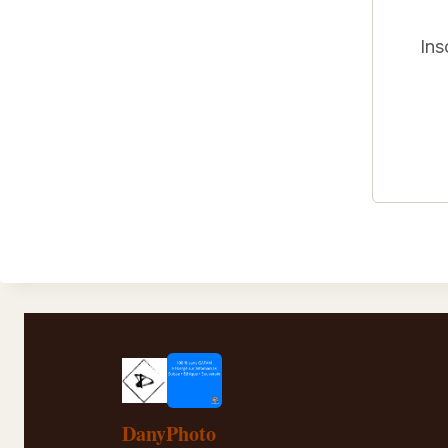
Ins
DanyPhoto