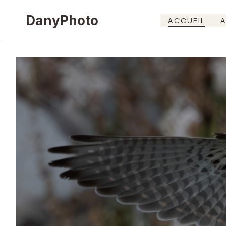
Aller
DanyPhoto
ACCUEIL
A
au
contenu