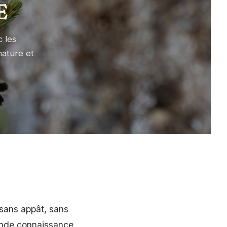
E
 les
nature et
 sans appât, sans
fonde connaissance