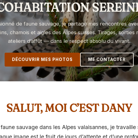
COHABITATION SEREIN
sionné de faune sauvage, je partage mes rencontres avec
ns, chamois et aigles des Alpes suisses. Tirages, sorties 
ateliers d’affût — dans le respect absolu du vivant.
DÉCOUVRIR MES PHOTOS
ME CONTACTER
SALUT, MOI C’EST DANY
aune sauvage dans les Alpes valaisannes, je travaille
ue image est le fruit de jours d’attente et d’une pro