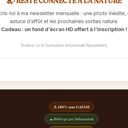
📬 RESTE CONNECTÉ À LA NATURE
cris-toi à ma newsletter mensuelle : une photo inédite,
astuce d’affût et les prochaines sorties nature.
Cadeau : un fond d’écran HD offert à l’inscription !
[Insérer ici le formulaire Infomaniak Newsletter]
⚠ 100% sans GAFAM
☁ Hébergé par Infomaniak