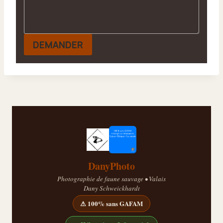
DEMANDER
DanyPhoto
Photographie de faune sauvage • Valais
Dany Schweickhardt
⚠ 100% sans GAFAM