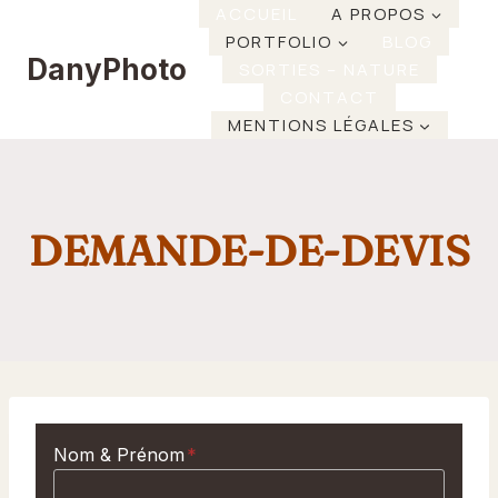
Aller
ACCUEIL
A PROPOS
PORTFOLIO
BLOG
au
DanyPhoto
SORTIES – NATURE
contenu
CONTACT
MENTIONS LÉGALES
DEMANDE-DE-DEVIS
Nom & Prénom
*