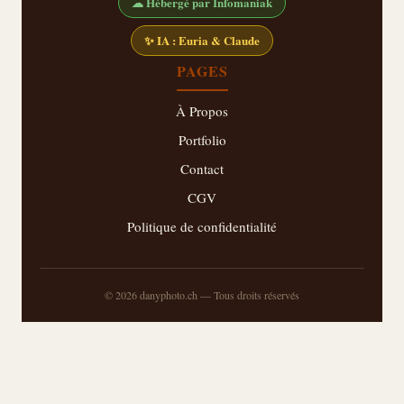
☁ Hébergé par Infomaniak
✨ IA : Euria & Claude
PAGES
À Propos
Portfolio
Contact
CGV
Politique de confidentialité
© 2026 danyphoto.ch — Tous droits réservés