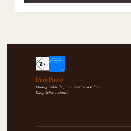
DanyPhoto
Photographie de faune sauvage • Valais
Dany Schweickhardt