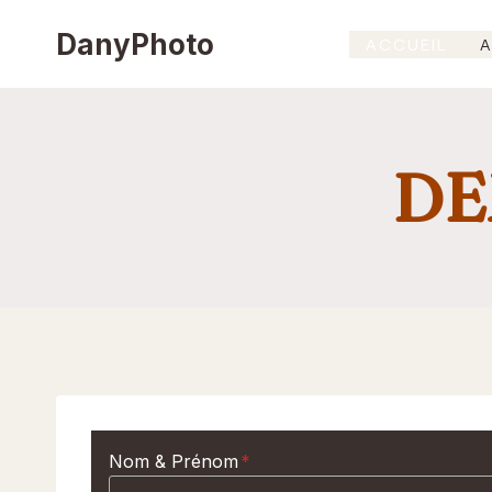
Aller
DanyPhoto
ACCUEIL
A
au
contenu
DE
Nom & Prénom
*