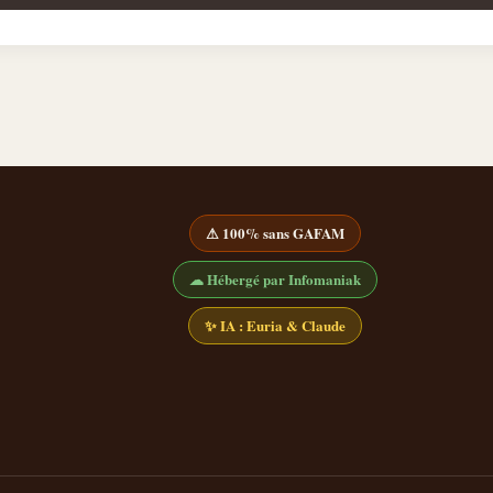
⚠ 100% sans GAFAM
☁ Hébergé par Infomaniak
✨ IA : Euria & Claude