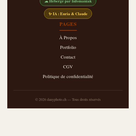
☁ Hébergé par Infomaniak
✨ IA : Euria & Claude
PAGES
À Propos
Portfolio
Contact
CGV
Politique de confidentialité
© 2026 danyphoto.ch — Tous droits réservés