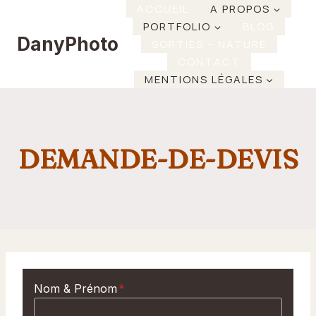
Aller
ACCUEIL
A PROPOS
PORTFOLIO
BLOG
au
DanyPhoto
SORTIES – NATURE
contenu
CONTACT
MENTIONS LÉGALES
DEMANDE-DE-DEVIS
Nom & Prénom
*