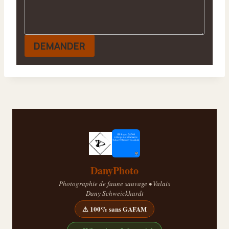
DEMANDER
DanyPhoto
Photographie de faune sauvage • Valais
Dany Schweickhardt
⚠ 100% sans GAFAM