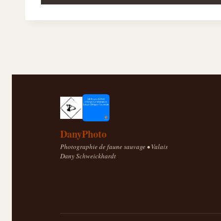
DanyPhoto
Photographie de faune sauvage • Valais
Dany Schweickhardt