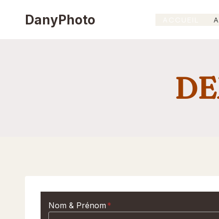
Aller
DanyPhoto
ACCUEIL
A
au
contenu
DE
Nom & Prénom
*