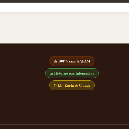
⚠ 100% sans GAFAM
☁ Hébergé par Infomaniak
✨ IA : Euria & Claude